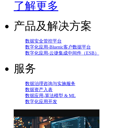
了解更多
产品及解决方案
数据安全管控平台
数字化应用-Bluenic客户数据平台
数字化应用-云捷集成中间件（ESB）
服务
数据治理咨询与实施服务
数据资产入表
数据应用-算法模型 & ML
数字化应用开发