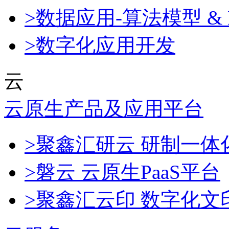
>数据应用-算法模型 & 
>数字化应用开发
云
云原生产品及应用平台
>聚鑫汇研云 研制一
>磐云 云原生PaaS平台
>聚鑫汇云印 数字化文