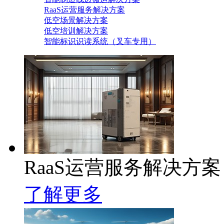
RaaS运营服务解决方案
低空场景解决方案
低空培训解决方案
智能标识识读系统（叉车专用）
RaaS运营服务解决方案
了解更多