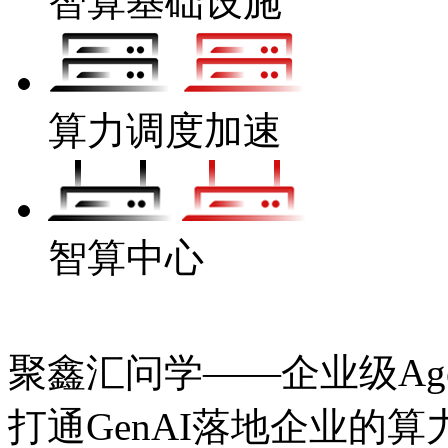
智算基础设施
算力调度加速
智算中心
聚鑫汇问学——企业级Age
打通GenAI落地企业的算力