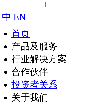
中
EN
首页
产品及服务
行业解决方案
合作伙伴
投资者关系
关于我们