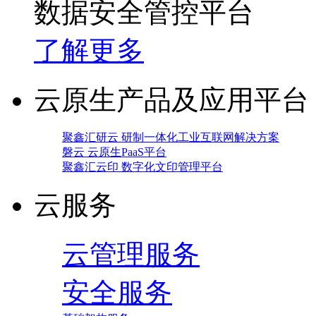
数据安全管控平台
了解更多
云原生产品及应用平台
聚鑫汇研云 研制一体化工业互联网解决方案
磐云 云原生PaaS平台
聚鑫汇云印 数字化文印管理平台
云服务
云管理服务
安全服务