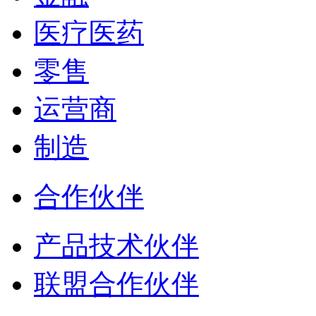
医疗医药
零售
运营商
制造
合作伙伴
产品技术伙伴
联盟合作伙伴