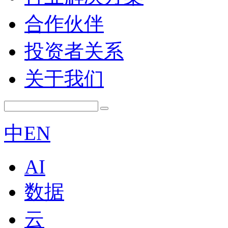
合作伙伴
投资者关系
关于我们
中
EN
AI
数据
云