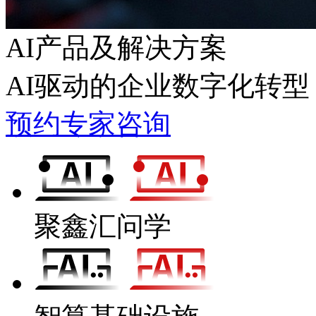
AI产品及解决方案
AI驱动的企业数字化转型
预约专家咨询
聚鑫汇问学