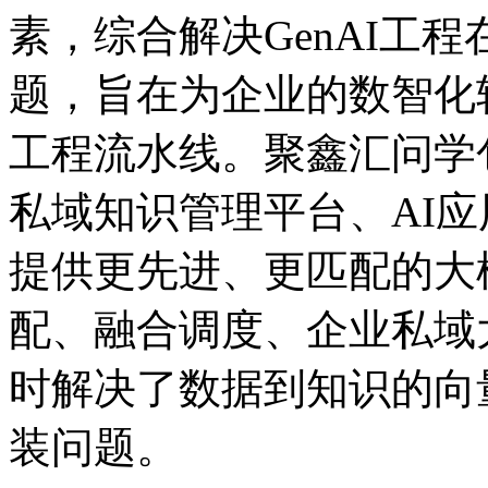
素，综合解决GenAI工程在
题，旨在为企业的数智
工程流水线。聚鑫汇问学包
私域知识管理平台、AI
提供更先进、更匹配的大
配、融合调度、企业
时解决了数据到知识的向
装问题。