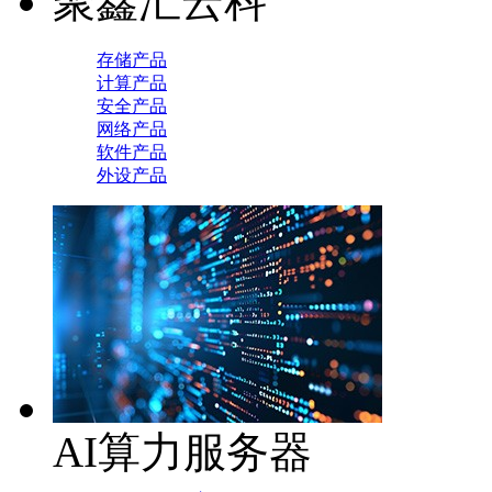
聚鑫汇云科
存储产品
计算产品
安全产品
网络产品
软件产品
外设产品
AI算力服务器