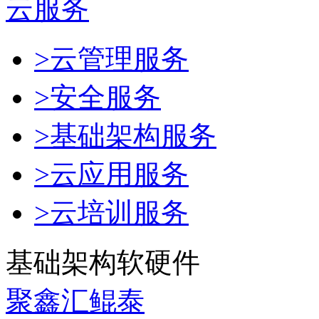
云服务
>云管理服务
>安全服务
>基础架构服务
>云应用服务
>云培训服务
基础架构软硬件
聚鑫汇鲲泰