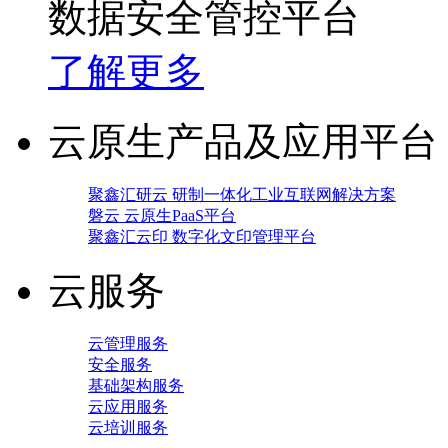
数据安全管控平台
了解更多
云原生产品及应用平台
聚鑫汇研云 研制一体化工业互联网解决方案
磐云 云原生PaaS平台
聚鑫汇云印 数字化文印管理平台
云服务
云管理服务
安全服务
基础架构服务
云应用服务
云培训服务