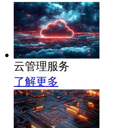
云管理服务
了解更多