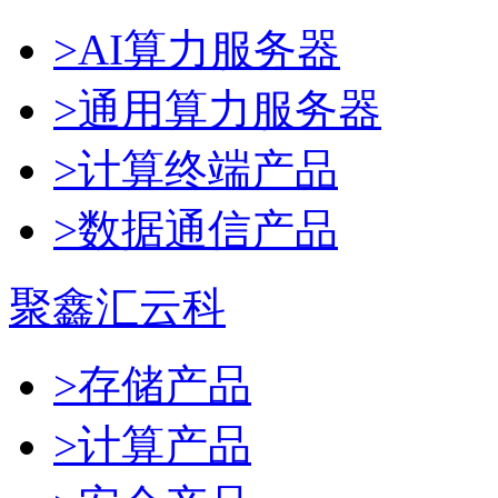
>AI算力服务器
>通用算力服务器
>计算终端产品
>数据通信产品
聚鑫汇云科
>存储产品
>计算产品