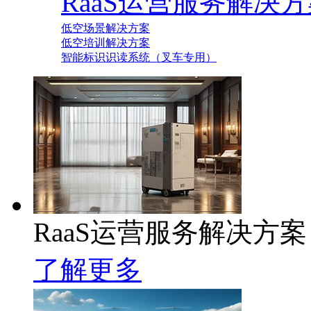
RaaS运营服务解决
低空场景解决方案
低空培训解决方案
智能标识识读系统（叉车专用）
RaaS运营服务解决方案
了解更多