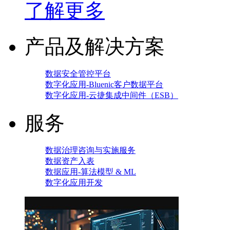
了解更多
产品及解决方案
数据安全管控平台
数字化应用-Bluenic客户数据平台
数字化应用-云捷集成中间件（ESB）
服务
数据治理咨询与实施服务
数据资产入表
数据应用-算法模型 & ML
数字化应用开发