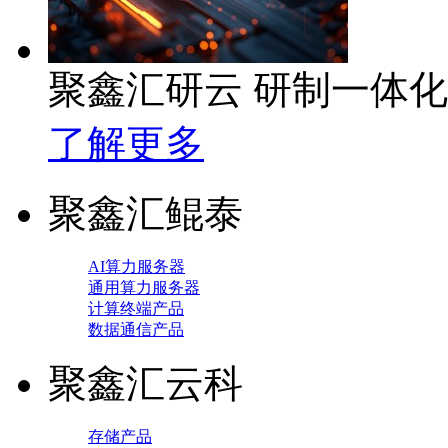
聚鑫汇研云 研制一体
了解更多
聚鑫汇鲲泰
AI算力服务器
通用算力服务器
计算终端产品
数据通信产品
聚鑫汇云科
存储产品