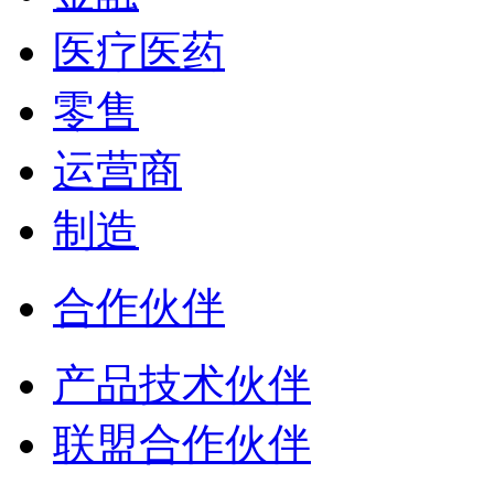
医疗医药
零售
运营商
制造
合作伙伴
产品技术伙伴
联盟合作伙伴