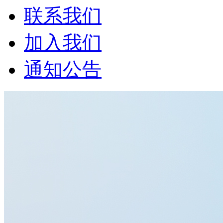
联系我们
加入我们
通知公告