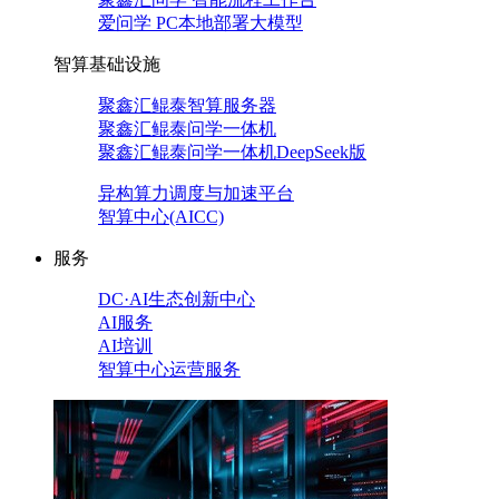
爱问学 PC本地部署大模型
智算基础设施
聚鑫汇鲲泰智算服务器
聚鑫汇鲲泰问学一体机
聚鑫汇鲲泰问学一体机DeepSeek版
异构算力调度与加速平台
智算中心(AICC)
服务
DC·AI生态创新中心
AI服务
AI培训
智算中心运营服务