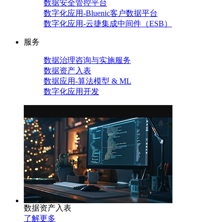
数据安全管控平台
数字化应用-Bluenic客户数据平台
数字化应用-云捷集成中间件（ESB）
服务
数据治理咨询与实施服务
数据资产入表
数据应用-算法模型 & ML
数字化应用开发
数据资产入表
了解更多