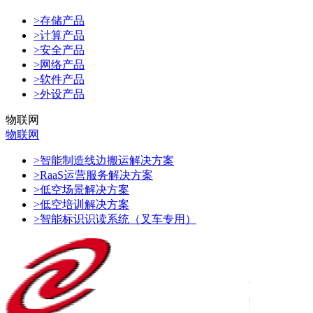
>存储产品
>计算产品
>安全产品
>网络产品
>软件产品
>外设产品
物联网
物联网
>智能制造线边搬运解决方案
>RaaS运营服务解决方案
>低空场景解决方案
>低空培训解决方案
>智能标识识读系统（叉车专用）