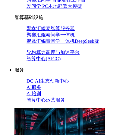
爱问学 PC本地部署大模型
智算基础设施
聚鑫汇鲲泰智算服务器
聚鑫汇鲲泰问学一体机
聚鑫汇鲲泰问学一体机DeepSeek版
异构算力调度与加速平台
智算中心(AICC)
服务
DC·AI生态创新中心
AI服务
AI培训
智算中心运营服务