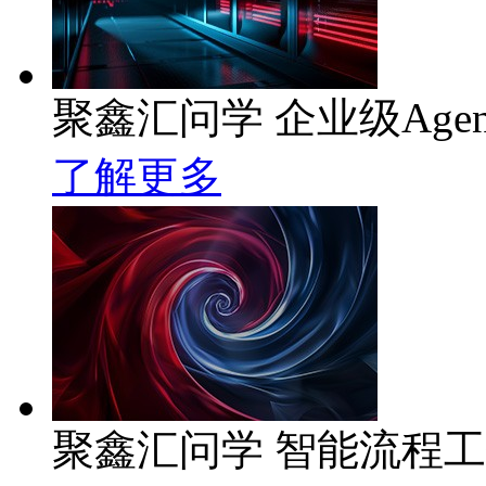
聚鑫汇问学 企业级Age
了解更多
聚鑫汇问学 智能流程