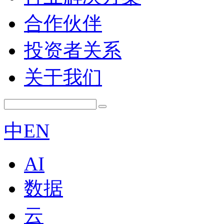
合作伙伴
投资者关系
关于我们
中
EN
AI
数据
云