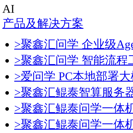
AI
产品及解决方案
>聚鑫汇问学 企业级Age
>聚鑫汇问学 智能流程
>爱问学 PC本地部署
>聚鑫汇鲲泰智算服务
>聚鑫汇鲲泰问学一体
>聚鑫汇鲲泰问学一体机De