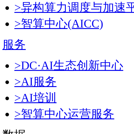
>异构算力调度与加速
>智算中心(AICC)
服务
>DC·AI生态创新中心
>AI服务
>AI培训
>智算中心运营服务