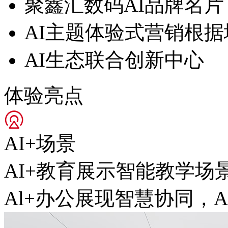
聚鑫汇数码AI品牌名片
AI主题体验式营销根据
AI生态联合创新中心
体验亮点
AI+场景
AI+教育展示智能教学场景
Al+办公展现智慧协同