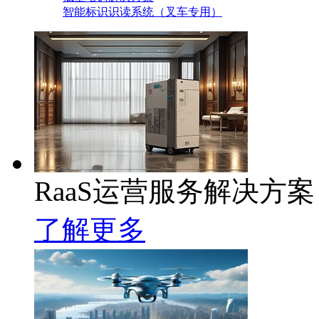
智能标识识读系统（叉车专用）
RaaS运营服务解决方案
了解更多