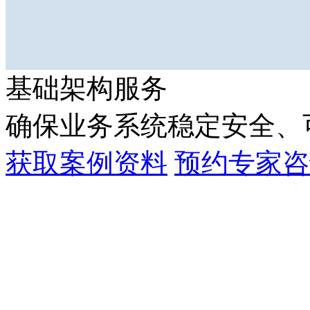
基础架构服务
确保业务系统稳定安全
获取案例资料
预约专家咨