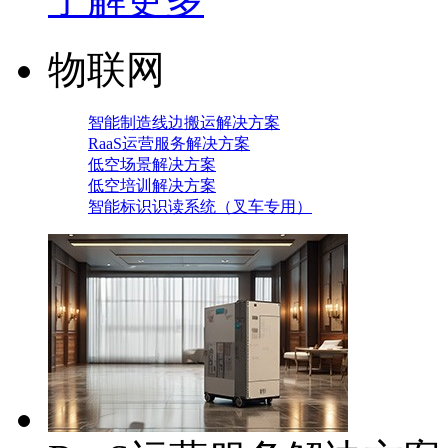
物联网
智能制造线边搬运解决方案
RaaS运营服务解决方案
低空场景解决方案
低空培训解决方案
智能标识识读系统（叉车专用）