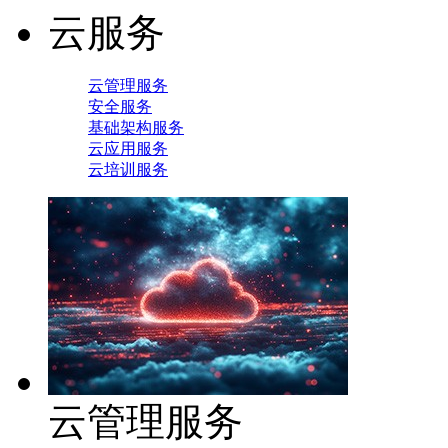
云服务
云管理服务
安全服务
基础架构服务
云应用服务
云培训服务
云管理服务