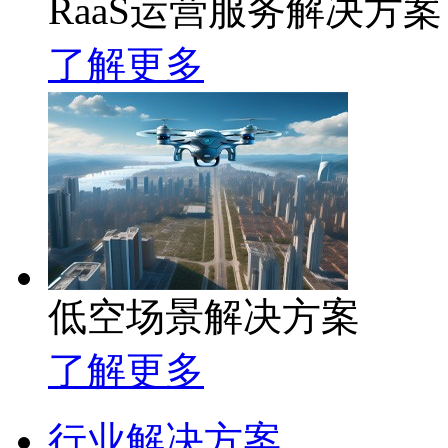
RaaS运营服务解决方案
了解更多
低空场景解决方案
了解更多
行业解决方案