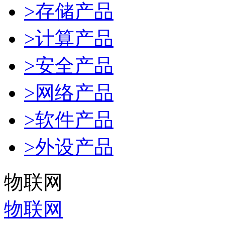
>存储产品
>计算产品
>安全产品
>网络产品
>软件产品
>外设产品
物联网
物联网