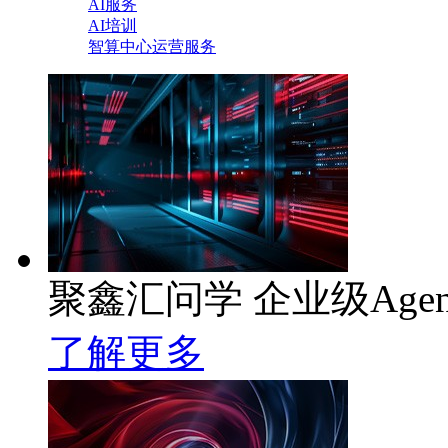
AI服务
AI培训
智算中心运营服务
聚鑫汇问学 企业级Age
了解更多