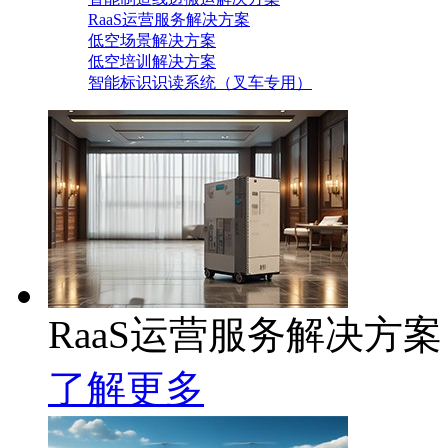
RaaS运营服务解决方案
低空场景解决方案
低空培训解决方案
智能标识识读系统（叉车专用）
RaaS运营服务解决方案
了解更多