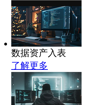
数据资产入表
了解更多