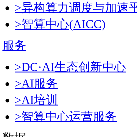
>异构算力调度与加速
>智算中心(AICC)
服务
>DC·AI生态创新中心
>AI服务
>AI培训
>智算中心运营服务