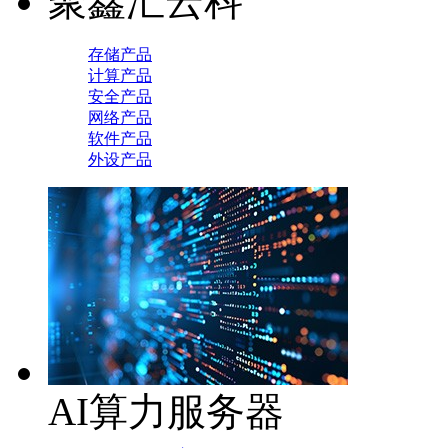
聚鑫汇云科
存储产品
计算产品
安全产品
网络产品
软件产品
外设产品
AI算力服务器