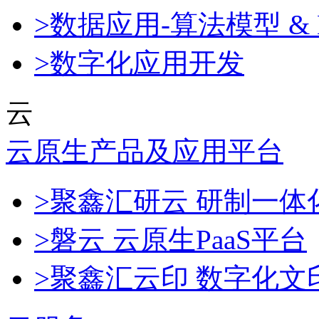
>数据应用-算法模型 & 
>数字化应用开发
云
云原生产品及应用平台
>聚鑫汇研云 研制一
>磐云 云原生PaaS平台
>聚鑫汇云印 数字化文