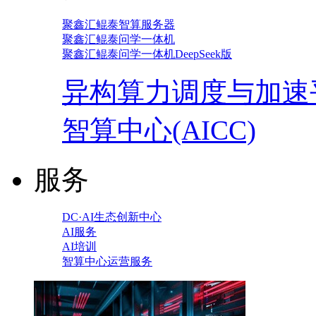
聚鑫汇鲲泰智算服务器
聚鑫汇鲲泰问学一体机
聚鑫汇鲲泰问学一体机DeepSeek版
异构算力调度与加速
智算中心(AICC)
服务
DC·AI生态创新中心
AI服务
AI培训
智算中心运营服务