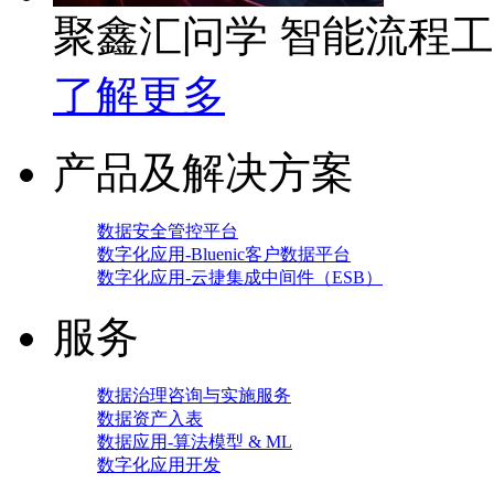
聚鑫汇问学 智能流程
了解更多
产品及解决方案
数据安全管控平台
数字化应用-Bluenic客户数据平台
数字化应用-云捷集成中间件（ESB）
服务
数据治理咨询与实施服务
数据资产入表
数据应用-算法模型 & ML
数字化应用开发