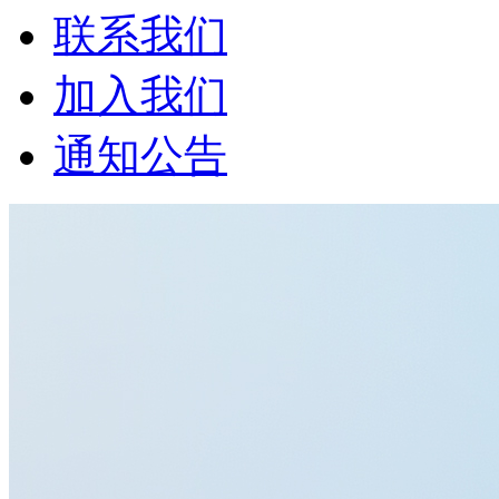
联系我们
加入我们
通知公告