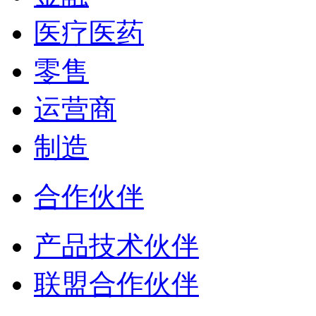
医疗医药
零售
运营商
制造
合作伙伴
产品技术伙伴
联盟合作伙伴