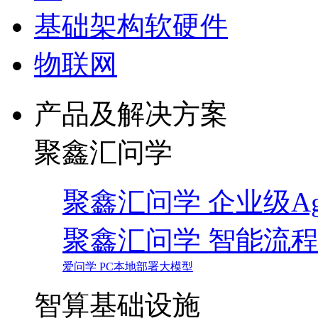
基础架构软硬件
物联网
产品及解决方案
聚鑫汇问学
聚鑫汇问学 企业级Ag
聚鑫汇问学 智能流
爱问学 PC本地部署大模型
智算基础设施