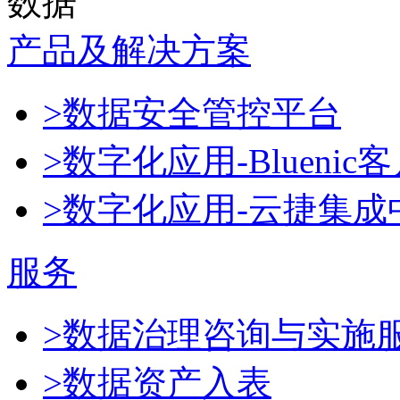
数据
产品及解决方案
>数据安全管控平台
>数字化应用-Blueni
>数字化应用-云捷集成
服务
>数据治理咨询与实施
>数据资产入表