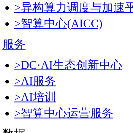
>异构算力调度与加速
>智算中心(AICC)
服务
>DC·AI生态创新中心
>AI服务
>AI培训
>智算中心运营服务