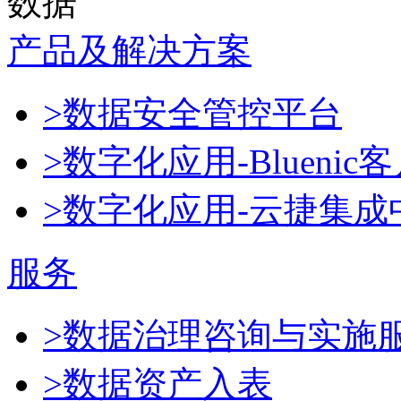
数据
产品及解决方案
>数据安全管控平台
>数字化应用-Blueni
>数字化应用-云捷集成
服务
>数据治理咨询与实施
>数据资产入表