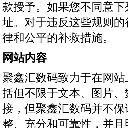
款授予。如果您不同意下列
址。对于违反这些规则的行
律和公平的补救措施。
网站内容
聚鑫汇数码致力于在网站上
括但不限于文本、图片、数
接，但聚鑫汇数码并不保
整、充分和可靠性