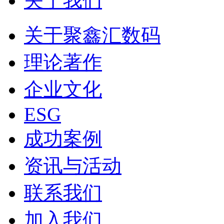
关于我们
关于聚鑫汇数码
理论著作
企业文化
ESG
成功案例
资讯与活动
联系我们
加入我们