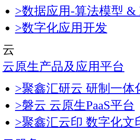
>数据应用-算法模型 & 
>数字化应用开发
云
云原生产品及应用平台
>聚鑫汇研云 研制一
>磐云 云原生PaaS平台
>聚鑫汇云印 数字化文