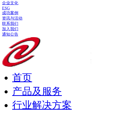
企业文化
ESG
成功案例
资讯与活动
联系我们
加入我们
通知公告
首页
产品及服务
行业解决方案