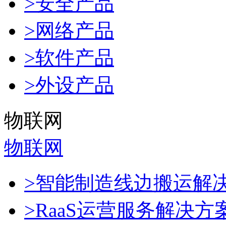
>安全产品
>网络产品
>软件产品
>外设产品
物联网
物联网
>智能制造线边搬运解
>RaaS运营服务解决方