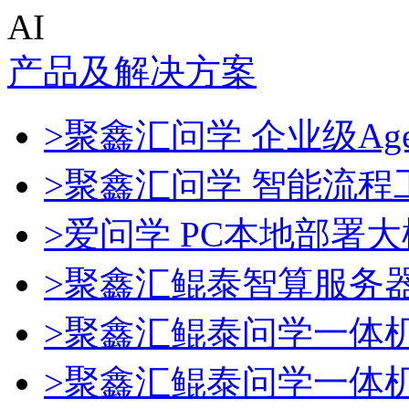
AI
产品及解决方案
>聚鑫汇问学 企业级Age
>聚鑫汇问学 智能流程
>爱问学 PC本地部署
>聚鑫汇鲲泰智算服务
>聚鑫汇鲲泰问学一体
>聚鑫汇鲲泰问学一体机De