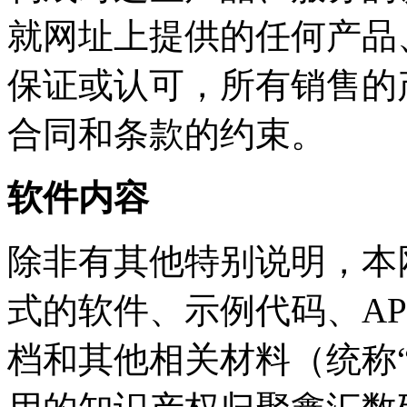
就网址上提供的任何产品
保证或认可，所有销
合同和条款的约束。
软件内容
除非有其他特别说明
式的软件、示例代码
档和其他相关材料（统称“软