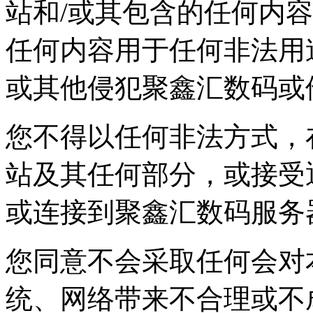
站和/或其包含的任何内容
任何内容用于任何非法用途
或其他侵犯聚鑫汇数码或
您不得以任何非法方式
站及其任何部分，或接受
或连接到聚鑫汇数码服务
您同意不会采取任何会对本
统、网络带来不合理