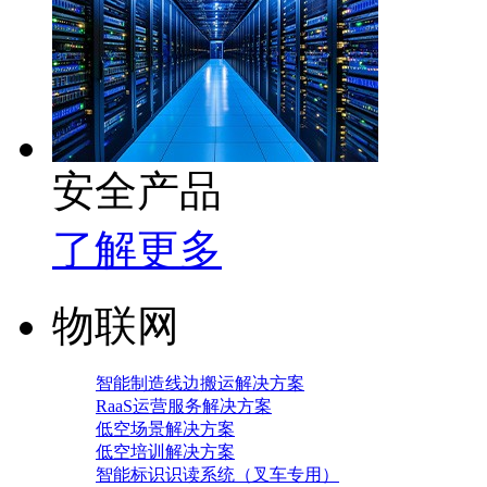
安全产品
了解更多
物联网
智能制造线边搬运解决方案
RaaS运营服务解决方案
低空场景解决方案
低空培训解决方案
智能标识识读系统（叉车专用）